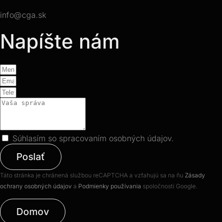
info@cga.sk
Napíšte nám
Súhlasím so spracovaním osobných údajov.
Poslať
Táto stránka je chránená službou reCAPTCHA a vzťahujú sa na ňu
Zásady
ochrany osobných údajov
a
Podmienky používania
spoločnosti Google.
Domov