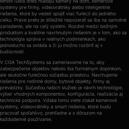
Mnohí ľudia dnes hľadajú kamery na dom, kamerové
systémy pre firmy, videovrátniky alebo inteligentné
riešenia, ktoré by vedeli spojiť viac funkcií do jedného
celku. Práve preto je dôležité nepozerať sa iba na samotné
zariadenie, ale na celý systém. Rozdiel medzi bežným
produktom a kvalitne navrhnutým riešením je v tom, ako sa
technológia správa v reálnych podmienkach, ako
jednoducho sa ovláda a či ju možno rozšíriť aj v
budúcnosti.
V CGA TechSystems sa zameriavame na to, aby
zabezpečenie objektov nebolo iba formálnym doplnkom,
ale skutočne funkčnou súčasťou priestoru. Navrhujeme
riešenia pre rodinné domy, bytové objekty, firmy aj
prevádzky. Súčasťou našich služieb je návrh technológie,
výber vhodných komponentov, konfigurácia, realizácia aj
technická podpora. Vďaka tomu viete získať kamerové
systémy, videovrátniky a smart riešenia, ktoré budú
pracovať spoľahlivo, prehľadne a s dôrazom na
každodenné používanie.