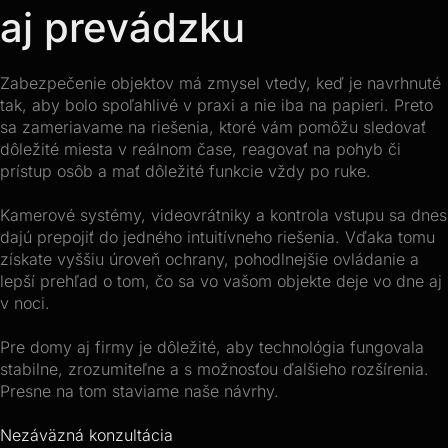
aj prevádzku
Zabezpečenie objektov má zmysel vtedy, keď je navrhnuté
tak, aby bolo spoľahlivé v praxi a nie iba na papieri. Preto
sa zameriavame na riešenia, ktoré vám pomôžu sledovať
dôležité miesta v reálnom čase, reagovať na pohyb či
prístup osôb a mať dôležité funkcie vždy po ruke.
Kamerové systémy, videovrátniky a kontrola vstupu sa dnes
dajú prepojiť do jedného intuitívneho riešenia. Vďaka tomu
získate vyššiu úroveň ochrany, pohodlnejšie ovládanie a
lepší prehľad o tom, čo sa vo vašom objekte deje vo dne aj
v noci.
Pre domy aj firmy je dôležité, aby technológia fungovala
stabilne, zrozumiteľne a s možnosťou ďalšieho rozšírenia.
Presne na tom staviame naše návrhy.
Nezáväzná konzultácia