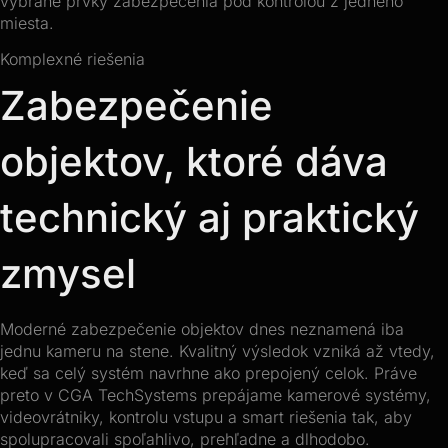
vybrané prvky zabezpečenia pod kontrolou z jedného
miesta.
Komplexné riešenia
Zabezpečenie
objektov, ktoré dáva
technický aj praktický
zmysel
Moderné zabezpečenie objektov dnes neznamená iba
jednu kameru na stene. Kvalitný výsledok vzniká až vtedy,
keď sa celý systém navrhne ako prepojený celok. Práve
preto v CGA TechSystems prepájame kamerové systémy,
videovrátniky, kontrolu vstupu a smart riešenia tak, aby
spolupracovali spoľahlivo, prehľadne a dlhodobo.