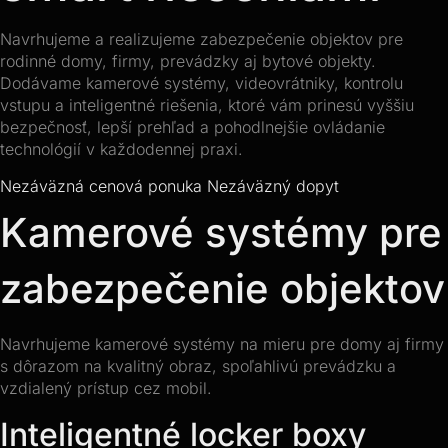
Navrhujeme a realizujeme zabezpečenie objektov pre
rodinné domy, firmy, prevádzky aj bytové objekty.
Dodávame kamerové systémy, videovrátniky, kontrolu
vstupu a inteligentné riešenia, ktoré vám prinesú vyššiu
bezpečnosť, lepší prehľad a pohodlnejšie ovládanie
technológií v každodennej praxi.
Nezáväzná cenová ponuka
Nezáväzný dopyt
Kamerové systémy pre
zabezpečenie objektov
Navrhujeme kamerové systémy na mieru pre domy aj firmy
s dôrazom na kvalitný obraz, spoľahlivú prevádzku a
vzdialený prístup cez mobil.
Inteligentné locker boxy