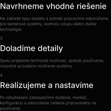
Navrhneme vhodné riešenie
Na základe typu objektu a potrieb pripravíme odporúčanie
pre kamerové systémy, kontrolu vstupu alebo ďalšie
technológie.
3
Doladíme detaily
Spolu prejdeme technické možnosti, spôsob používania,
rozpočet aj budúce rozšírenie systému.
4
Realizujeme a nastavíme
Po odsúhlasení zabezpečíme dodanie, montáž,
konfiguráciu a odovzdanie riešenia pripraveného na
používanie.