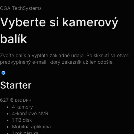
CGA TechSystems
Vyberte si kamerový
balík
Zvoľte balík a vyplňte základné údaje. Po kliknutí sa otvorí
predvyplnený e-mail, ktorý zákazník už len odošle.
Starter
627 €
bez DPH
4 kamery
4-kanálové NVR
1 TB disk
Mobilná aplikácia
1 rok záruka