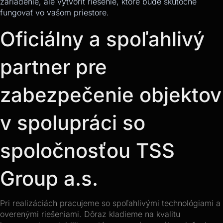
zariadenie, ale vytvoriť riešenie, ktoré bude skutočne
fungovať vo vašom priestore.
Oficiálny a spoľahlivý
partner pre
zabezpečenie objektov
v spolupráci so
spoločnosťou TSS
Group a.s.
Pri realizáciách pracujeme so spoľahlivými technológiami a
overenými riešeniami. Dôraz kladieme na kvalitu