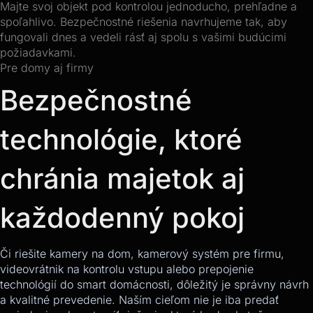
Majte svoj objekt pod kontrolou jednoducho, prehľadne a
spoľahlivo. Bezpečnostné riešenia navrhujeme tak, aby
fungovali dnes a vedeli rásť aj spolu s vašimi budúcimi
požiadavkami.
Pre domy aj firmy
Bezpečnostné
technológie, ktoré
chránia majetok aj
každodenný pokoj
Či riešite kamery na dom, kamerový systém pre firmu,
videovrátnik na kontrolu vstupu alebo prepojenie
technológií do smart domácnosti, dôležitý je správny návrh
a kvalitné prevedenie. Naším cieľom nie je iba predať