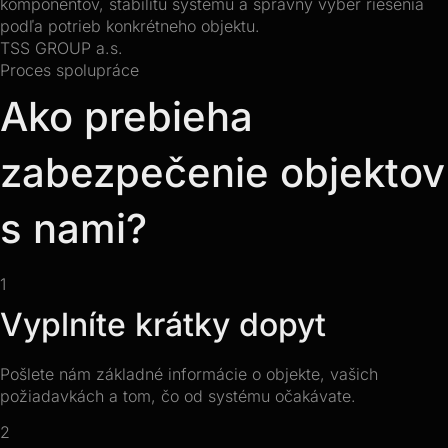
komponentov, stabilitu systému a správny výber riešenia
podľa potrieb konkrétneho objektu.
TSS GROUP a.s.
Proces spolupráce
Ako prebieha
zabezpečenie objektov
s nami?
1
Vyplníte krátky dopyt
Pošlete nám základné informácie o objekte, vašich
požiadavkách a tom, čo od systému očakávate.
2