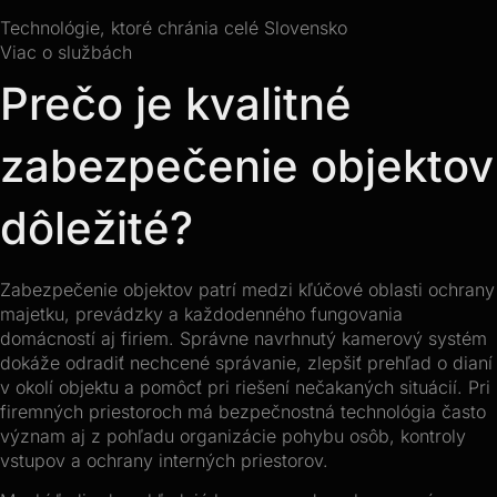
Technológie, ktoré chránia celé
Slovensko
Viac o službách
Prečo je kvalitné
zabezpečenie objektov
dôležité?
Zabezpečenie objektov patrí medzi kľúčové oblasti ochrany
majetku, prevádzky a každodenného fungovania
domácností aj firiem. Správne navrhnutý kamerový systém
dokáže odradiť nechcené správanie, zlepšiť prehľad o dianí
v okolí objektu a pomôcť pri riešení nečakaných situácií. Pri
firemných priestoroch má bezpečnostná technológia často
význam aj z pohľadu organizácie pohybu osôb, kontroly
vstupov a ochrany interných priestorov.