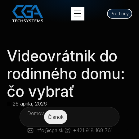
Pre firmy
Videovrátnik do
rodinného domu:
čo vybrať
26 apríla, 2026
Domov
Článok
info@cga.sk
+421 918 168 761