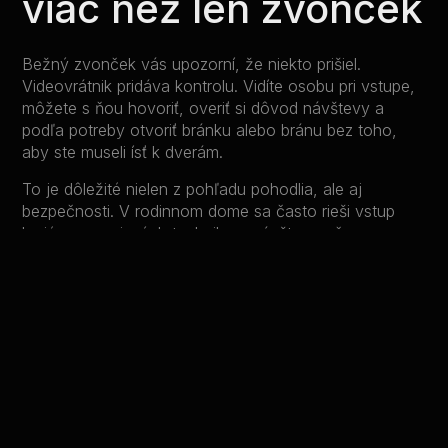
viac než len zvonček
Bežný zvonček vás upozorní, že niekto prišiel.
Videovrátnik pridáva kontrolu. Vidíte osobu pri vstupe,
môžete s ňou hovoriť, overiť si dôvod návštevy a
podľa potreby otvoriť bránku alebo bránu bez toho,
aby ste museli ísť k dverám.
To je dôležité nielen z pohľadu pohodlia, ale aj
bezpečnosti. V rodinnom dome sa často rieši vstup
kuriérov, servisných technikov, návštev počas
neprítomnosti alebo pohyb detí, ktoré prichádzajú
domov skôr. Ak máte prehľad o tom, kto stojí pri
vstupe, rozhodujete sa presnejšie a s menším rizikom.
Prínos videovrátnika však závisí od toho, ako je
navrhnutý. Rozdiel je medzi samostatným zariadením
pri bránke a riešením, ktoré je prepojené s elektrickým
zámkom, pohonom brány,
kamerovým systémom
či
mobilnou aplikáciou. V prvom prípade získate základnú
funkciu. V druhom prípade dostanete nástroj, ktorý